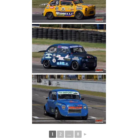
1
2
...
8
►