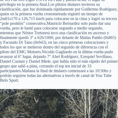
privilegio en la primera final.Los pilotos titulares tuvieron su
clasificación, que fue dominada rápidamente por Guillermo Rodríguez,
quien en la primera vuelta cronometrada registró un tiempo de
2m01s170 a 126,715 km/h para colocarse en la cima y logró su tercera
“pole positión” consecutiva.Mauricio Bernardez solo pudo dar una
vuelta, pero le bastó para colocarse segundo a medio segundo,
mientras que Néstor Tortonesi tuvo una clasificación en ascenso y
finalmente quedó 3° a 626/1000, por delante de Matías Patiño (0s865)
y Facundo Di Tano (0s943), en las cinco primeras colocaciones y
todos los que se metieron dentro del segundo de diferencia con el
piloto del EMG Motores.Nicolás Gagliardo en la última vuelta pudo
avanzar al 6° lugar, dejando 7° Abel Rodríguez, Ezequiel Sevillano,
Daniel Caziani y Daniel Miele, que había sido el más rápido del primer
grupo que salió a pista, cerrando el top ten inicial de 33
participantes.Mañana la final de titulares comenzará a las 10:50hs y
podrán seguirse todas las alternativas a través de canal de You Tube
Belo Sport.