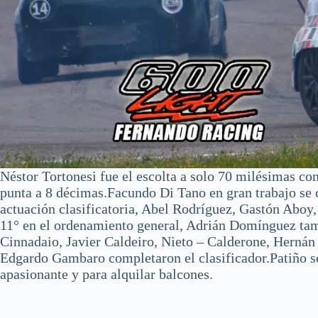
Néstor Tortonesi fue el escolta a solo 70 milésimas c
punta a 8 décimas.Facundo Di Tano en gran trabajo se 
actuación clasificatoria, Abel Rodríguez, Gastón Abo
11° en el ordenamiento general, Adrián Domínguez tam
Cinnadaio, Javier Caldeiro, Nieto – Calderone, Hernán
Edgardo Gambaro completaron el clasificador.Patiño se 
apasionante y para alquilar balcones.