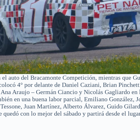
on el auto del Bracamonte Competición, mientras que Gu
colocó 4° por delante de Daniel Caziani, Brian Pinchet
y, Ana Araujo – Germán Ciancio y Nicolás Gagliardo e
bién en una buena labor parcial, Emiliano González, J
 Tessone, Juan Martínez, Alberto Álvarez, Guido Gilard
quedó con lo mejor del sábado y partirá desde el lugar