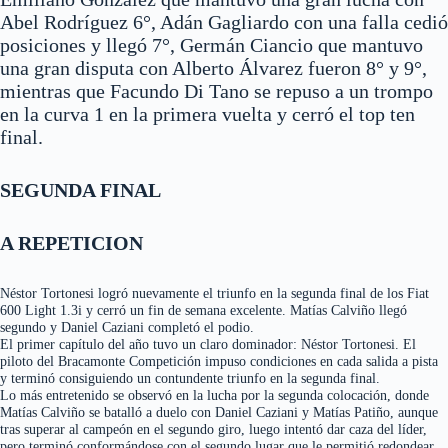
Abel Rodríguez 6°, Adán Gagliardo con una falla cedió
posiciones y llegó 7°, Germán Ciancio que mantuvo
una gran disputa con Alberto Álvarez fueron 8° y 9°,
mientras que Facundo Di Tano se repuso a un trompo
en la curva 1 en la primera vuelta y cerró el top ten
final.
SEGUNDA FINAL
A REPETICION
Néstor Tortonesi logró nuevamente el triunfo en la segunda final de los Fiat
600 Light 1.3i y cerró un fin de semana excelente. Matías Calviño llegó
segundo y Daniel Caziani completó el podio.
El primer capítulo del año tuvo un claro dominador: Néstor Tortonesi. El
piloto del Bracamonte Competición impuso condiciones en cada salida a pista
y terminó consiguiendo un contundente triunfo en la segunda final.
Lo más entretenido se observó en la lucha por la segunda colocación, donde
Matías Calviño se batalló a duelo con Daniel Caziani y Matías Patiño, aunque
tras superar al campeón en el segundo giro, luego intentó dar caza del líder,
pero terminó conformándose con el segundo lugar que le permitió redondear