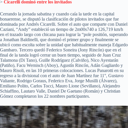
>
Cicarelli dominó entre los invitados
Cerrando la jornada sabatina y cuando caía la tarde en la capital
bonaerense, se disputó la clasificación de pilotos invitados que fue
dominada por Andrés Cicarelli. Sobre el auto que comparte con Daniel
Caziani, “Andy” estableció un tiempo de 2m00s740 a 126,719 km/h
en el trazado largo con chicana para lograr la “pole positión, superando
a Jonathan Baldinelli, que dominó el primer grupo y finalmente se
ubicó como escolta sobre la unidad que habitualmente maneja Edgardo
Gambaro. Tercero quedó Federico Soneira (Jony Rincón) que en el
final de la tanda logró cerrar un buen tiempo, seguido de Juan Cruz
Talamona (Di Tano), Guille Rodríguez (Calviño), Nico Ayestarán
(Patiño), Facu Wernisch (Aboy), Agustín Rincón, Adán Gagliardo y
Mauro Risoli, en las 10 primeras colocaciones. Lucas Panarotti en su
regreso a la divisional con el auto de Juan Martínez fue 11°, Gustavo
Valiante, Rodrigo Goraus, Federico Eva, Jorge Musilli (Álvarez),
Emiliano Polito, Carlos Tocci, Mauro Lione (Sevillano), Alejandro
Schiaffino, Lautaro Valle, Daniel De Gaetano (Román) y Christian
Gómez completaron los 22 nombres participantes.