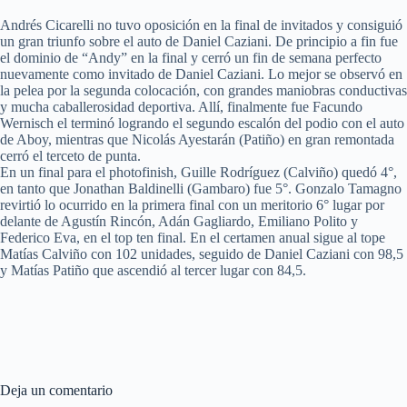
Andrés Cicarelli no tuvo oposición en la final de invitados y consiguió
un gran triunfo sobre el auto de Daniel Caziani. De principio a fin fue
el dominio de “Andy” en la final y cerró un fin de semana perfecto
nuevamente como invitado de Daniel Caziani. Lo mejor se observó en
la pelea por la segunda colocación, con grandes maniobras conductivas
y mucha caballerosidad deportiva. Allí, finalmente fue Facundo
Wernisch el terminó logrando el segundo escalón del podio con el auto
de Aboy, mientras que Nicolás Ayestarán (Patiño) en gran remontada
cerró el terceto de punta.
En un final para el photofinish, Guille Rodríguez (Calviño) quedó 4°,
en tanto que Jonathan Baldinelli (Gambaro) fue 5°. Gonzalo Tamagno
revirtió lo ocurrido en la primera final con un meritorio 6° lugar por
delante de Agustín Rincón, Adán Gagliardo, Emiliano Polito y
Federico Eva, en el top ten final. En el certamen anual sigue al tope
Matías Calviño con 102 unidades, seguido de Daniel Caziani con 98,5
y Matías Patiño que ascendió al tercer lugar con 84,5.
Deja un comentario