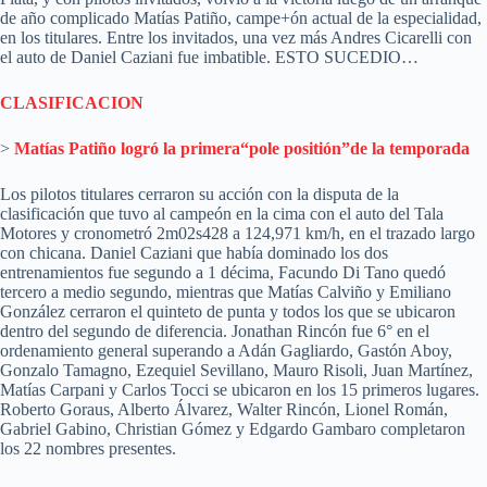
de año complicado Matías Patiño, campe+ón actual de la especialidad,
en los titulares. Entre los invitados, una vez más Andres Cicarelli con
el auto de Daniel Caziani fue imbatible. ESTO SUCEDIO…
CLASIFICACION
>
Matías Patiño logró la primera“pole positión”de la temporada
Los pilotos titulares cerraron su acción con la disputa de la
clasificación que tuvo al campeón en la cima con el auto del Tala
Motores y cronometró 2m02s428 a 124,971 km/h, en el trazado largo
con chicana. Daniel Caziani que había dominado los dos
entrenamientos fue segundo a 1 décima, Facundo Di Tano quedó
tercero a medio segundo, mientras que Matías Calviño y Emiliano
González cerraron el quinteto de punta y todos los que se ubicaron
dentro del segundo de diferencia. Jonathan Rincón fue 6° en el
ordenamiento general superando a Adán Gagliardo, Gastón Aboy,
Gonzalo Tamagno, Ezequiel Sevillano, Mauro Risoli, Juan Martínez,
Matías Carpani y Carlos Tocci se ubicaron en los 15 primeros lugares.
Roberto Goraus, Alberto Álvarez, Walter Rincón, Lionel Román,
Gabriel Gabino, Christian Gómez y Edgardo Gambaro completaron
los 22 nombres presentes.