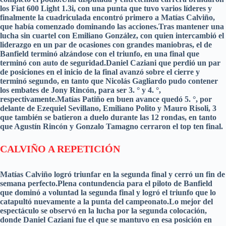
los Fiat 600 Light 1.3i, con una punta que tuvo varios líderes y
finalmente la cuadriculada encontró primero a Matías Calviño,
que había comenzado dominando las acciones.Tras mantener una
lucha sin cuartel con Emiliano González, con quien intercambió el
liderazgo en un par de ocasiones con grandes maniobras, el de
Banfield terminó alzándose con el triunfo, en una final que
terminó con auto de seguridad.Daniel Caziani que perdió un par
de posiciones en el inicio de la final avanzó sobre el cierre y
terminó segundo, en tanto que Nicolás Gagliardo pudo contener
los embates de Jony Rincón, para ser 3. ° y 4. °,
respectivamente.Matías Patiño en buen avance quedó 5. °, por
delante de Ezequiel Sevillano, Emiliano Polito y Mauro Risoli, 3
que también se batieron a duelo durante las 12 rondas, en tanto
que Agustín Rincón y Gonzalo Tamagno cerraron el top ten final.
CALVIÑO A REPETICIÓN
Matías Calviño logró triunfar en la segunda final y cerró un fin de
semana perfecto.Plena contundencia para el piloto de Banfield
que dominó a voluntad la segunda final y logró el triunfo que lo
catapultó nuevamente a la punta del campeonato.Lo mejor del
espectáculo se observó en la lucha por la segunda colocación,
donde Daniel Caziani fue el que se mantuvo en esa posición en