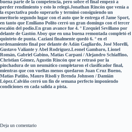
buena parte de la competencia, pero sobre el final empezó a
perder rendimiento y esto lo relegó.Jonathan Rincón que venía a
la expectativa pudo superarlo y terminó consiguiendo un
meritorio segundo lugar con el auto que le entrega el Jame Sport,
en tanto que Emiliano Polito cerró un gran domingo con el tercer
escalón del podio.En gran avance fue 4. ° Ezequiel Sevillano por
delante de Gastón Aboy que en una buena remontada completó el
quinteto de punta. Caziani finalmente quedó 6. ° en el
ordenamiento final por delante de Adán Gagliardo, José Morelli,
Gustavo Valiante y Abel Rodríguez.Leonel Gambaro, Lionel
Román, Gabriel Gabino, Matías Carpani / Alejandro Schiaffino,
Christian Gómez, Agustín Rincón que se retrasó por la
pinchadura de un neumático completaron el clasificador final,
mientras que con vueltas menos quedaron Juan Cruz Bueno,
Matías Patiño, Mauro Risoli y Brenda Johnson / Damián
López.Calviño cerró un fin de semana perfecto imponiendo
condiciones en cada salida a pista.
Deja un comentario