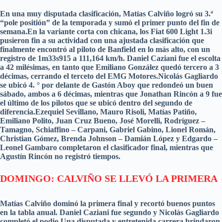
En una muy disputada clasificación, Matías Calviño logró su 3.ª
“pole positión” de la temporada y sumó el primer punto del fin de
semana.En la variante corta con chicana, los Fiat 600 Light 1.3i
pusieron fin a su actividad con una ajustada clasificación que
finalmente encontró al piloto de Banfield en lo más alto, con un
registro de 1m33s915 a 111,164 km/h. Daniel Caziani fue el escolta
a 42 milésimas, en tanto que Emiliano González quedó tercero a 3
décimas, cerrando el terceto del EMG Motores.Nicolás Gagliardo
se ubicó 4. ° por delante de Gastón Aboy que redondeó un buen
sábado, ambos a 6 décimas, mientras que Jonathan Rincón a 9 fue
el último de los pilotos que se ubicó dentro del segundo de
diferencia.Ezequiel Sevillano, Mauro Risoli, Matías Patiño,
Emiliano Polito, Juan Cruz Bueno, José Morelli, Rodríguez –
Tamagno, Schiaffino – Carpani, Gabriel Gabino, Lionel Román,
Christian Gómez, Brenda Johnson – Damián López y Edgardo –
Leonel Gambaro completaron el clasificador final, mientras que
Agustín Rincón no registró tiempos.
DOMINGO: CALVIÑO SE LLEVÓ LA PRIMERA
Matías Calviño dominó la primera final y recortó buenos puntos
en la tabla anual. Daniel Caziani fue segundo y Nicolás Gagliardo
completó el podio.Una disputada y entretenida carrera brindaron