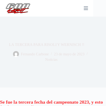
Saltar
al
contenido
LA TERCERA PARA RISOLI Y WERNISCH !!
Fernando Carbone
23 de mayo de 2023
Noticias
Se fue la tercera fecha del campeonato 2023, y esto