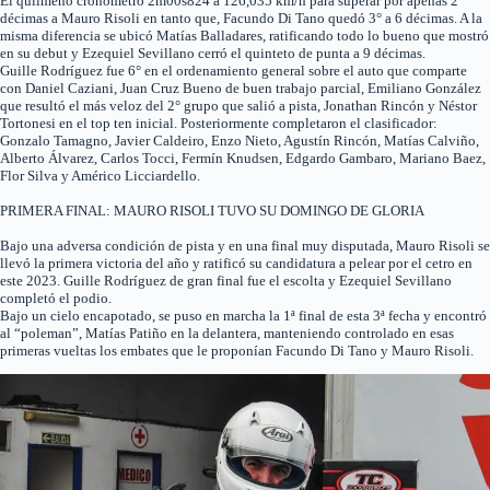
El quilmeño cronometró 2m00s824 a 126,035 km/h para superar por apenas 2
décimas a Mauro Risoli en tanto que, Facundo Di Tano quedó 3° a 6 décimas. A la
misma diferencia se ubicó Matías Balladares, ratificando todo lo bueno que mostró
en su debut y Ezequiel Sevillano cerró el quinteto de punta a 9 décimas.
Guille Rodríguez fue 6° en el ordenamiento general sobre el auto que comparte
con Daniel Caziani, Juan Cruz Bueno de buen trabajo parcial, Emiliano González
que resultó el más veloz del 2° grupo que salió a pista, Jonathan Rincón y Néstor
Tortonesi en el top ten inicial. Posteriormente completaron el clasificador:
Gonzalo Tamagno, Javier Caldeiro, Enzo Nieto, Agustín Rincón, Matías Calviño,
Alberto Álvarez, Carlos Tocci, Fermín Knudsen, Edgardo Gambaro, Mariano Baez,
Flor Silva y Américo Licciardello.
PRIMERA FINAL: MAURO RISOLI TUVO SU DOMINGO DE GLORIA
Bajo una adversa condición de pista y en una final muy disputada, Mauro Risoli se
llevó la primera victoria del año y ratificó su candidatura a pelear por el cetro en
este 2023. Guille Rodríguez de gran final fue el escolta y Ezequiel Sevillano
completó el podio.
Bajo un cielo encapotado, se puso en marcha la 1ª final de esta 3ª fecha y encontró
al “poleman”, Matías Patiño en la delantera, manteniendo controlado en esas
primeras vueltas los embates que le proponían Facundo Di Tano y Mauro Risoli.