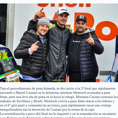
Tras el procedimiento de pista húmeda, se dio inicio a la 2ª final que rápidamente
encontró a Daniel Caziani en la delantera, mientras Wernisch avanzaba a paso
firme, pero una leve ida de pista en la hoya lo relegó. Mientras Caziani sostenía los
embates de Sevillano y Risoli, Wernisch volvía a paso firme atacar a los líderes y
en el 6° giro pasó a comandar las acciones, para rápidamente sacar una ventaja
tranquilizadora tras la deserción de Caziani por la rotura de la caja.
La neutralización a poco del final no lo inquietó y en la reanudación se encaminó
a su 4° éxito en la divisional, sobre 4 carreras corridas con el auto que prepara