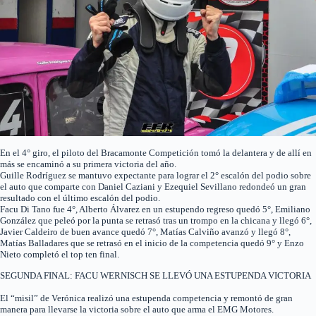
En el 4° giro, el piloto del Bracamonte Competición tomó la delantera y de allí en
más se encaminó a su primera victoria del año.
Guille Rodríguez se mantuvo expectante para lograr el 2° escalón del podio sobre
el auto que comparte con Daniel Caziani y Ezequiel Sevillano redondeó un gran
resultado con el último escalón del podio.
Facu Di Tano fue 4°, Alberto Álvarez en un estupendo regreso quedó 5°, Emiliano
González que peleó por la punta se retrasó tras un trompo en la chicana y llegó 6°,
Javier Caldeiro de buen avance quedó 7°, Matías Calviño avanzó y llegó 8°,
Matías Balladares que se retrasó en el inicio de la competencia quedó 9° y Enzo
Nieto completó el top ten final.
SEGUNDA FINAL: FACU WERNISCH SE LLEVÓ UNA ESTUPENDA VICTORIA
El “misil” de Verónica realizó una estupenda competencia y remontó de gran
manera para llevarse la victoria sobre el auto que arma el EMG Motores.