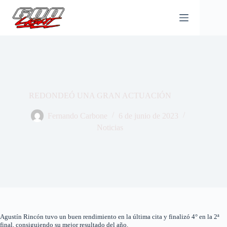
Saltar
al
contenido
REDONDEÓ UNA GRAN ACTUACIÓN
Fernando Carbone
6 de junio de 2023
Noticias
Agustín Rincón tuvo un buen rendimiento en la última cita y finalizó 4° en la 2ª
final, consiguiendo su mejor resultado del año.