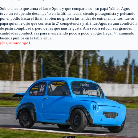
Sobre el auto que arma el Jame Sport y que comparte con su papá Walter, Agus
tuvo un estupendo desempeño en la última fecha, siendo protagonista y peleando
por el podio hasta el final. Si bien no giró en las tandas de entrenamientos, fue su
papá quien le dijo que corriera la 2ª competencia y allá fue Agus en una condición
de pista complicada, pero de las que más le gusta. Ahí sacó a relucir sus grandes
cualidades conductivas para ir escalando poco a poco y logró llegar 4°, sumando
buenos puntos en la tabla anual.
@agustinrodrigo1