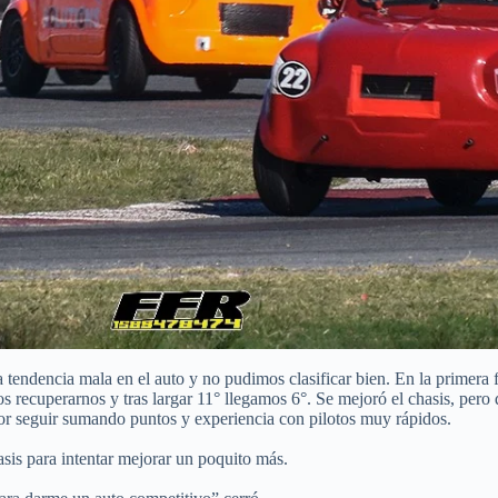
 tendencia mala en el auto y no pudimos clasificar bien. En la primera
os recuperarnos y tras largar 11° llegamos 6°. Se mejoró el chasis, per
or seguir sumando puntos y experiencia con pilotos muy rápidos.
asis para intentar mejorar un poquito más.