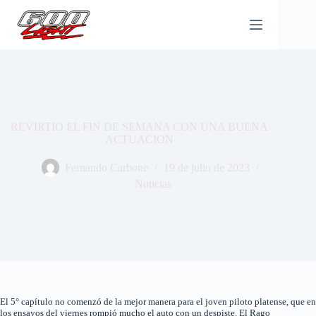
Saltar
al
contenido
REVIRTIO EL FIN DE SEMANA CON UNA BUENA
ACTUACION
Fernando Carbone
19 de julio de 2023
Noticias
El 5° capítulo no comenzó de la mejor manera para el joven piloto platense, que en
los ensayos del viernes rompió mucho el auto con un despiste. El Rago