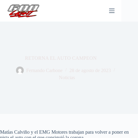
Saltar
al
contenido
RETORNA EL AUTO CAMPEON
Fernando Carbone
28 de agosto de 2023
Noticias
Matías Calviño y el EMG Motores trabajan para volver a poner en
pista el auto con el que consiguió la corona.