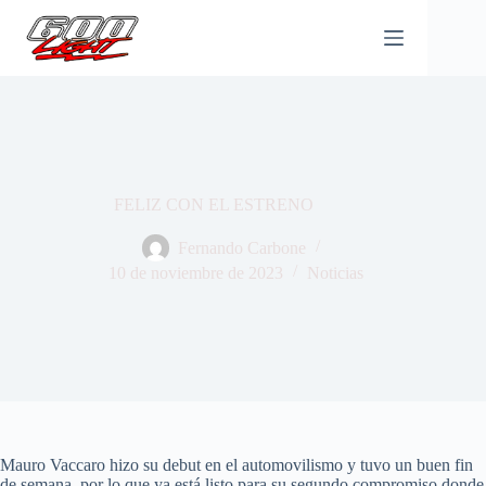
Saltar
al
contenido
FELIZ CON EL ESTRENO
Fernando Carbone
10 de noviembre de 2023
Noticias
Mauro Vaccaro hizo su debut en el automovilismo y tuvo un buen fin
de semana, por lo que ya está listo para su segundo compromiso donde