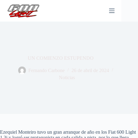
Saltar
al
contenido
UN COMIENZO ESTUPENDO
Fernando Carbone
26 de abril de 2024
Noticias
Ezequiel Monteiro tuvo un gran arranque de año en los Fiat 600 Light
1.3i y logró ser protagonista en cada salida a pista, por lo que llega