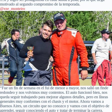
motivado al segundo compromiso de la temporada.
@eze_monteiro
“Fue un fin de semana en el fui de menor a mayor, nos salió un finde
redondeo y nos volvimos muy contentos. El auto funcionó bien, nos
queda seguir trabajando para mejorar algunos detalles, pero en líneas
generales muy conformes con el chasis y el motor. Ahora vamos a
Buenos Aires, un circuito que no conozco y vamos con el objetivo de
aprender, seguir conociendo el auto y tratar de terminar la carrera.