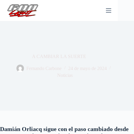
Saltar
al
contenido
A CAMBIAR LA SUERTE
Fernando Carbone
24 de mayo de 2024
Noticias
Damián Orliacq sigue con el paso cambiado desde