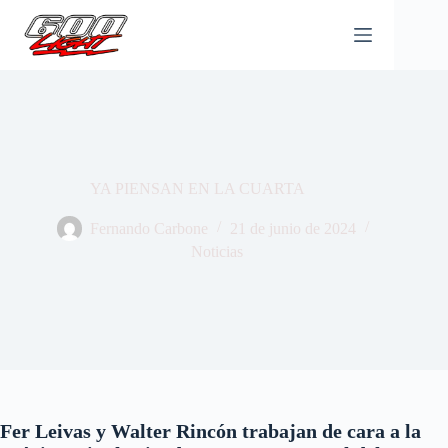
Saltar
al
contenido
YA PIENSAN EN LA CUARTA
Fernando Carbone
21 de junio de 2024
Noticias
Fer Leivas y Walter Rincón trabajan de cara a la