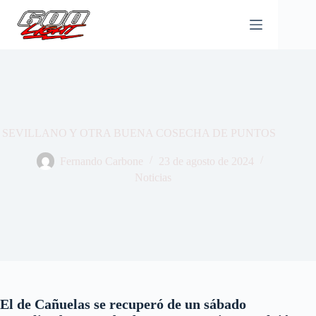
Saltar
al
contenido
SEVILLANO Y OTRA BUENA COSECHA DE PUNTOS
Fernando Carbone
23 de agosto de 2024
Noticias
El de Cañuelas se recuperó de un sábado