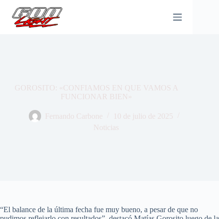
Saltar
al
contenido
GOROSITO: «CONFIAMOS EN QUE VAMOS A
FUNCIONAR BIEN»
Fernando Carbone
10 de julio de 2025
Noticias
“El balance de la última fecha fue muy bueno, a pesar de que no
pudimos reflejarlo con resultados”, destacó Matías Gorosito luego de la