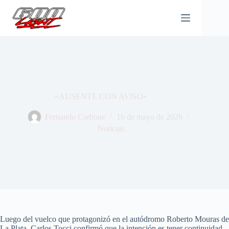
Saltar
al
contenido
«AUSENTE CON AVISO»
Fernando Carbone
16 de mayo de 2026
Noticias
Luego del vuelco que protagonizó en el autódromo Roberto Mouras de
La Plata, Carlos Tocci confirmó que la intención es tener continuidad ,