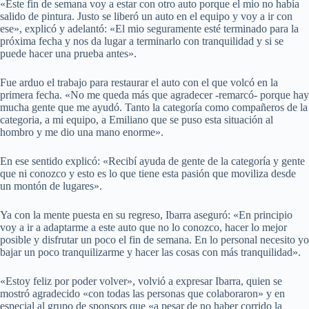
«Este fin de semana voy a estar con otro auto porque el mio no había
salido de pintura. Justo se liberó un auto en el equipo y voy a ir con
ese», explicó y adelantó: «El mio seguramente esté terminado para la
próxima fecha y nos da lugar a terminarlo con tranquilidad y si se
puede hacer una prueba antes».
Fue arduo el trabajo para restaurar el auto con el que volcó en la
primera fecha. «No me queda más que agradecer -remarcó- porque hay
mucha gente que me ayudó. Tanto la categoría como compañeros de la
categoria, a mi equipo, a Emiliano que se puso esta situación al
hombro y me dio una mano enorme».
En ese sentido explicó: «Recibí ayuda de gente de la categoría y gente
que ni conozco y esto es lo que tiene esta pasión que moviliza desde
un montón de lugares».
Ya con la mente puesta en su regreso, Ibarra aseguró: «En principio
voy a ir a adaptarme a este auto que no lo conozco, hacer lo mejor
posible y disfrutar un poco el fin de semana. En lo personal necesito yo
bajar un poco tranquilizarme y hacer las cosas con más tranquilidad».
«Estoy feliz por poder volver», volvió a expresar Ibarra, quien se
mostró agradecido «con todas las personas que colaboraron» y en
especial al grupo de sponsors que «a pesar de no haber corrido la