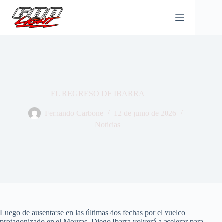
Saltar
al
contenido
EL REGRESO DE IBARRA
Fernando Carbone
12 de junio de 2026
Noticias
Luego de ausentarse en las últimas dos fechas por el vuelco
protagonizado en el Mouras, Diego Ibarra volverá a acelerar para